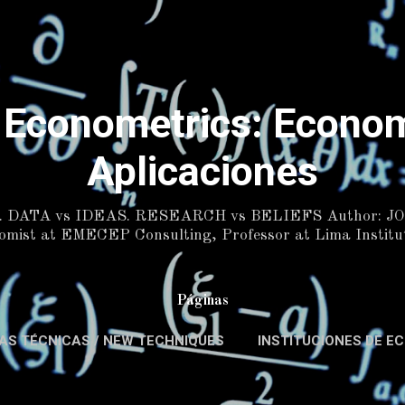
Skip to main content
 Econometrics: Econom
Aplicaciones
 DATA vs IDEAS. RESEARCH vs BELIEFS Author:
ist at EMECEP Consulting, Professor at Lima Institut
Páginas
AS TÉCNICAS / NEW TECHNIQUES
INSTITUCIONES DE E