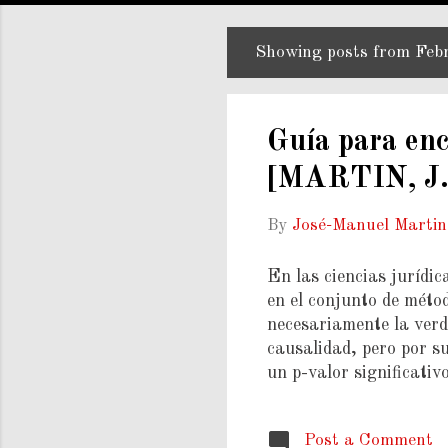
Showing posts from Feb
P
o
s
Guía para enc
t
[MARTIN, J
s
By
José-Manuel Marti
En las ciencias jurídic
en el conjunto de méto
necesariamente la verd
causalidad, pero por su
un p-valor significativ
y con limitaciones, don
siguiente guía: 1) Def
Post a Comment
Causalidad de nivel 2)