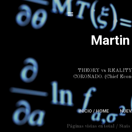
Martin
THEORY vs REALITY.
CORONADO. (Chief Econom
INICIO / HOME
NUEV
Páginas vistas en total / Stats