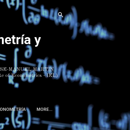
etría y
 JOSE-MANUEL MARTIN
e of Econometrics - IEL)
CONOMETRÍA
MORE…