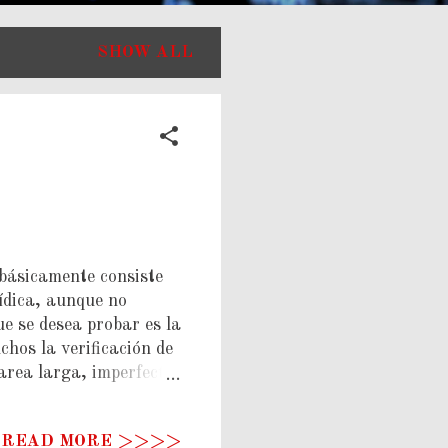
SHOW ALL
 básicamente consiste
ídica, aunque no
e se desea probar es la
chos la verificación de
tarea larga, imperfecta
nda entonces seguir la
Causañidad de cambio,
/ READ MORE >>>>
) Teorización de las