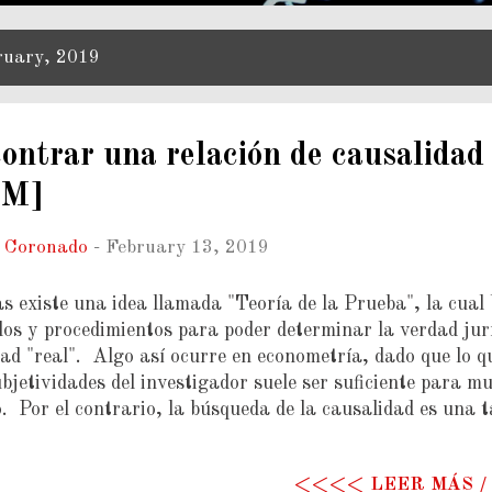
ruary, 2019
ontrar una relación de causalidad
.M]
n Coronado
-
February 13, 2019
as existe una idea llamada "Teoría de la Prueba", la cual
dos y procedimientos para poder determinar la verdad jur
ad "real". Algo así ocurre en econometría, dado que lo qu
bjetividades del investigador suele ser suficiente para mu
o. Por el contrario, la búsqueda de la causalidad es una 
de el p-valor es manifiestamente insuficiente. Se recomie
inir el tipo de Causalidad: Causalidad de e ocurrencia, 
<<<< LEER MÁS 
 Seleccionar variables con similar naturaleza causal . 3