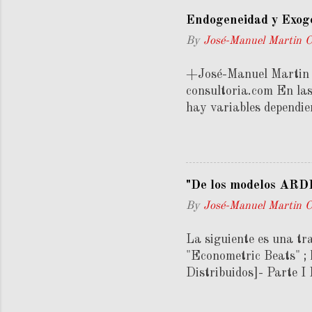
macroeconómico, pero 
Endogeneidad y Exog
perspectiva microeconó
By
José-Manuel Martin 
oferta y demanda en un
variable X y otra para 
+José-Manuel Marti
aumentan, lo que repre
consultoria.com En las 
hay variables dependie
la "X", como un record
llegan al curso de econ
a los alumnos. Aunque 
usual es la de variabl
"De los modelos ARDL
aquella variable econó
By
José-Manuel Martin 
segunda es lo contrari
una propiedad. En otra
La siguiente es una tra
"Econometric Beats" ; 
Distribuidos]- Parte I
modelos ARDL y pruebas
"Autoregresivo de Reza