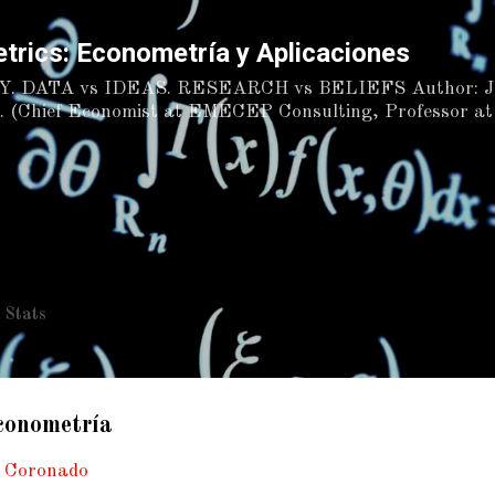
Skip to main content
trics: Econometría y Aplicaciones
. DATA vs IDEAS. RESEARCH vs BELIEFS Author:
hief Economist at EMECEP Consulting, Professor at L
/ Stats
Econometría
n Coronado