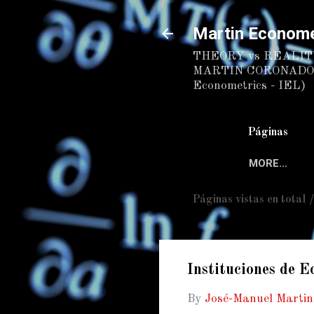
Martin Econome
THEORY vs REALITY
MARTIN CORONADO. (C
Econometrics - IEL)
Páginas
MORE…
Páginas vistas en total 
Instituciones de 
By
José-Manuel Marti