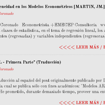
que también se pueden representar dinámicas interesante
eneidad en los Modelos Econométricos [MARTIN, JM.]
mica. Por ejemplo, partiendo de un análisis de estáticac
Coronado
 mercado, un modelo dinámico incluirá dos series de tie
el precio ( P ). Al cambiar la demanda, tanto el precio c
n Coronado Econometrista +EMECEP Consultoría w
senta una nueva situ...
clases de estadística, en el tema de regresión lineal, lo
ntes (regresadas) y variables independientes (regresoras
atorio de las clases de geometría analítica. No obstante
<<<< LEER MÁS /
ometría, ese lenguaje tiende a cambiar, para confundir, 
en el fondo podrían llegar a ser sinónimos, lo cierto es 
e endógena y variable exógena, respectivamente. La prime
 - Primera Parte" (Traducción)
mica cuya evolución y/o comportamiento depende de otras
Coronado
o. (no dependencia). No obstante, este enfoque parece se
s palabras, mientras se tienen experimentos plenamente 
ducción al español del post originalmente publicado por 
la cual se publica sólo con fines académicos: "Modelos 
 He prometido, durante demasiado tiempo, proveer una en
 de campo. Bueno, por fin llegó la hora de hacerlo! "A
<<<< LEER MÁS /
gos Distribuidos". Los modelos de regresión de este tipo