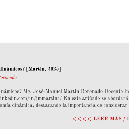
dinámicos? [Martin, 2025]
Coronado
dinámicos? Mg. José-Manuel Martin Coronado Docente In
nkedin.com/in/jmmartinc/ En este artículo se abordará 
nomía dinámica, destacando la importancia de considerar e
iferencia de los modelos estáticos. Si bien la estática c
<<<< LEER MÁS /
 dos momentos distintos, la economía dinámica requiere a
Usualmente, la economía dinámica se analiza desde el pun