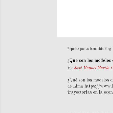
Popular posts from this blog
¿Qué son los modelos 
By
José-Manuel Martin 
¿Qué son los modelos 
de Lima https://www.li
trayectorias en la eco
modelos económicos, a d
analizar cambios entre
incorporar el tiempo. 