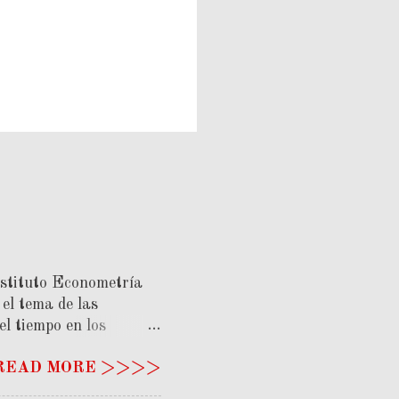
stituto Econometría
el tema de las
l tiempo en los
omparativa permite
 READ MORE >>>>
justes diferentes para
to de vista