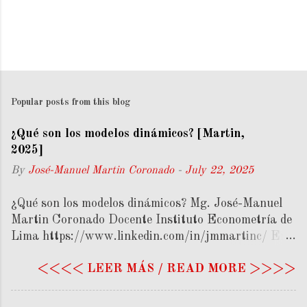
Popular posts from this blog
¿Qué son los modelos dinámicos? [Martin,
2025]
By
José-Manuel Martin Coronado
-
July 22, 2025
¿Qué son los modelos dinámicos? Mg. José-Manuel
Martin Coronado Docente Instituto Econometría de
Lima https://www.linkedin.com/in/jmmartinc/ En
este artículo se abordará el tema de las trayectorias
<<<< LEER MÁS / READ MORE >>>>
en la economía dinámica, destacando la importancia
de considerar el tiempo en los modelos económicos, a
diferencia de los modelos estáticos. Si bien la