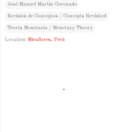
José-Manuel Martin Coronado
Revisión de Conceptos / Concepts Revisited
Teoría Monetaria / Monetary Theory
Location:
Miraflores, Perú
C
o
m
m
e
n
t
s