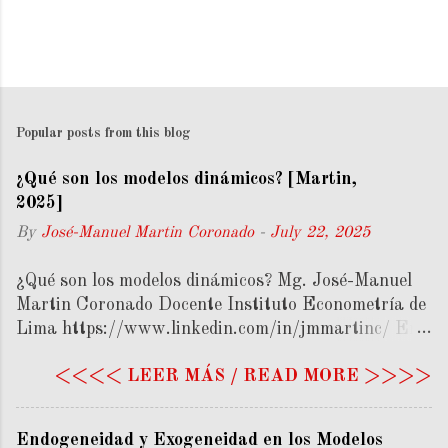
Popular posts from this blog
¿Qué son los modelos dinámicos? [Martin,
2025]
By
José-Manuel Martin Coronado
-
July 22, 2025
¿Qué son los modelos dinámicos? Mg. José-Manuel
Martin Coronado Docente Instituto Econometría de
Lima https://www.linkedin.com/in/jmmartinc/ En
este artículo se abordará el tema de las trayectorias
<<<< LEER MÁS / READ MORE >>>>
en la economía dinámica, destacando la importancia
de considerar el tiempo en los modelos económicos, a
diferencia de los modelos estáticos. Si bien la
Endogeneidad y Exogeneidad en los Modelos