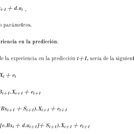
x
+ d.u
t-1
t ,
on parámetros.
riencia en la predicción.
e la experiencia en la predicción
t+1
, sería de la siguie
X
+ e
t
t
B
.X
+ e
t+1
t+1
t+1
(
Bx
+ S
).X
+ e
t+1
t+1
t+1
t+1
[
c.Bx
+ d.u
]+ S
).X
+ e
t
t+1
t+1
t+1
t+1