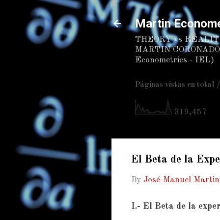
Martin Econome
THEORY vs REALITY
MARTIN CORONADO. (C
Econometrics - IEL)
Páginas vistas en total 
319,457
El Beta de la Expe
By
José-Manuel Marti
I.- El Beta de la expe