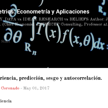
Skip to main content
trics: Econometría y Aplicaciones
. DATA vs IDEAS. RESEARCH vs BELIEFS Author:
hief Economist at EMECEP Consulting, Professor at L
/ Stats
riencia, predicción, sesgo y autocorrelación.
n Coronado
-
May 01, 2017
riencia