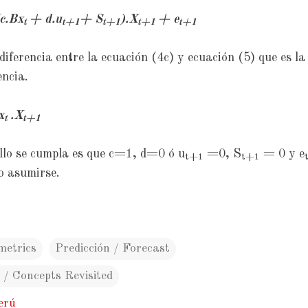
c.Bx
+ d.u
+ S
).X
+ e
t
t+1
t+1
t+1
t+1
 diferencia entre la ecuación (4c) y ecuación (5) que es la
encia.
x
.X
t
t+1
ello se cumpla es que c=1, d=0 ó u
=0, S
= 0 y e
t+1
t+1
no asumirse.
metrics
Predicción / Forecast
 / Concepts Revisited
erú