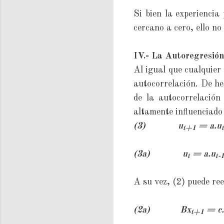
Si bien la experiencia
cercano a cero, ello no
IV.- La Autoregresión 
Al igual que cualquier 
autocorrelación. De hec
de la autocorrelación
altamente influenciado 
(3) u
= a.u
t+1
t
(3a) u
= a.u
t
t-
A su vez, (2) puede ree
(2a)
Bx
= c
t+1