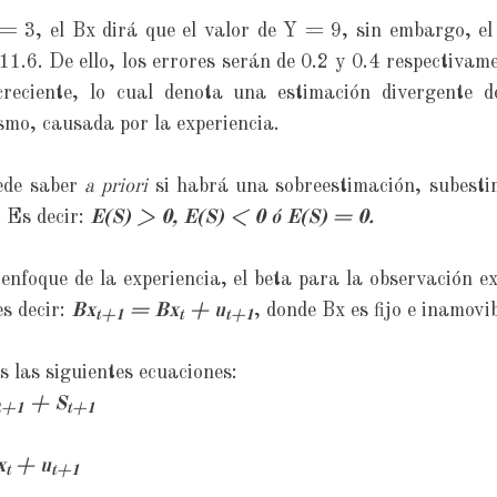
= 3, el Bx dirá que el valor de Y = 9, sin embargo, el
1.6. De ello, los errores serán de 0.2 y 0.4 respectivam
reciente, lo cual denota una estimación divergente 
smo, causada por la experiencia.
ede saber
a priori
si habrá una sobreestimación, subestim
. Es decir:
E(S) > 0, E(S) < 0 ó E(S) = 0.
 enfoque de la experiencia, el beta para la observación e
s decir:
Bx
= Bx
+ u
, donde Bx es fijo e inamovib
t+1
t
t+1
 las siguientes ecuaciones:
+ S
t+1
t+1
x
+ u
t
t+1