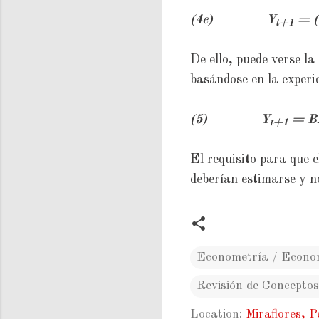
(4c)
Y
= (
t+1
De ello, puede verse la
basándose en la experi
(5)
Y
=
B
t+1
El requisito para que 
deberían estimarse y 
Econometría / Econo
Revisión de Conceptos
Location:
Miraflores, P