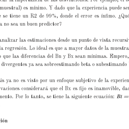
car la importancia de las desviaciones. Por ejemplo, el b
ramuestral) es mínimo. Y dado que la experiencia puede se
ue se tiene un R2 de 99%, donde el error es ínfimo. ¿Q
ia no sea un buen predictor?
analizar las estimaciones desde un punto de vista recurs
a regresión. Lo ideal es que a mayor datos de la muestra
o que las diferencias del Bn y Bx sean mínimas. Empero,
 divergentes ya sea sobreestimando beta o subestimando
s ya no es visto por un enfoque subjetivo de la experien
vaciones considerará que el Bx es fijo es inamovible, dad
ento. Por lo tanto, se tiene la siguiente ecuación:
Bt =
.
ción