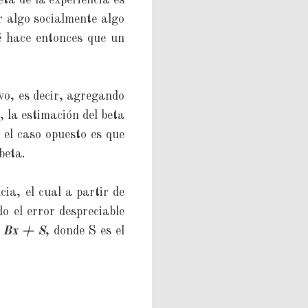
eta de la experiencia es
r algo socialmente algo
ué hace entonces que un
ivo, es decir, agregando
, la estimación del beta
 el caso opuesto es que
 beta.
cia, el cual a partir de
o el error despreciable
 Bx + S
, donde S es el