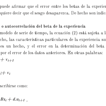
 puede afirmar que el error entre los betas de la experie
 quiere decir que el sesgo desaparezca. De hecho son indic
o autocorrelación del beta de la experiencia
modelo de serie de tiempo, la ecuación (2) está sujeta a l
ho, las características particulares de la experiencia s
 es un hecho, y el error en la determinación del beta 
por el error de los datos anteriores. En otras palabras:
+ v
t+1
;+ v
1
t
scribirse como:
.Bx
+ d.u
t
t+1 ,