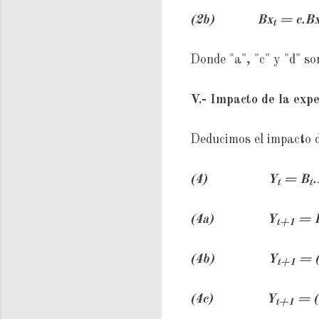
(2b)
Bx
= c.B
t
Donde "a", "c" y "d" s
V.- Impacto de la expe
Deducimos el impacto d
(4) Y
= B
.
t
t
(4a)
Y
= 
t+1
(4b)
Y
= 
t+1
(4c)
Y
= (
t+1