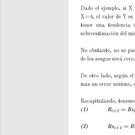
Dado el ejemplo, si X 
X=4, el valor de Y es 1
tener una tendencia c
sobreestimación del mi
No obstante, no se pu
de los sesgos será cero
De otro lado, según el
más un error mínimo, e
Recapitulando, tenemos
(1) B
= Bx
t+1
(2) Bx
= B
t+1