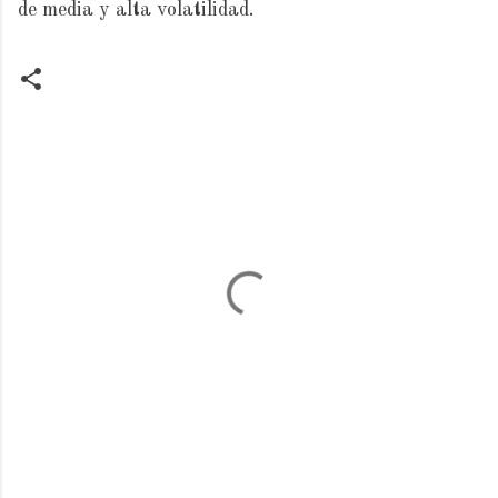
de media y alta volatilidad.
C
o
m
m
e
n
t
s